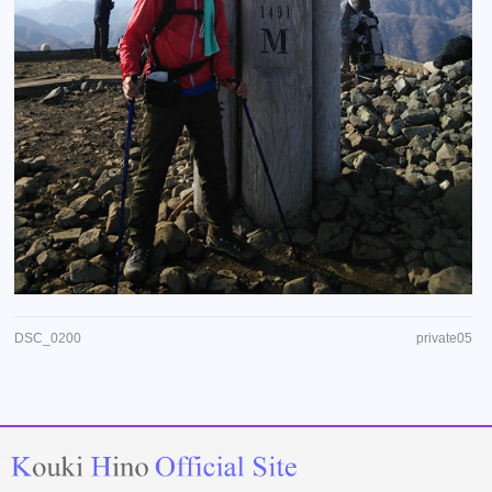
DSC_0200
private05