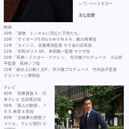
ンプ､ベースギター
主な芸歴
映画
10年 「遺物 トンネルに消えた子供たち」
10年 「サイボーグ0.001％ＷＯＭＡＮ」敵の将軍役
11年 「カイジ 2」 佐藤東弥監督 サラ金の店長役
11年 「市民ポリス 69」 本田隆一監督 ヤクザ役
22年「死神～ドクター・テケレツ」 市川徹プロデュース 小山祥
平監督 死神ノブ役
22年「線分上の動く点P」 市川徹プロデュース 竹内晶子監督
クエンティン警部役
テレビ
92年 「刑事貴族 3」 日
本テレビ 志垣竜次役
93年 「殺人の駒音」 Ｔ
ＢＳ 林原 4 段役
93年 「女検事の捜査フ
ァイル」 テレビ朝日 小