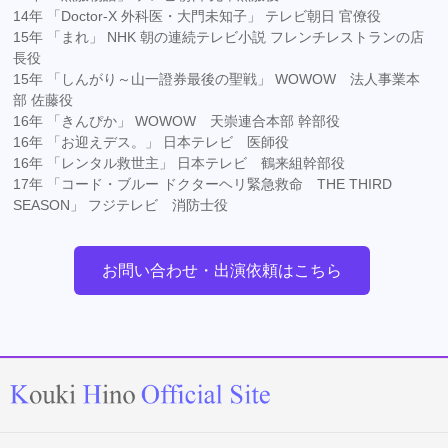
14年 「Doctor-X 外科医・大門未知子」 テレビ朝日 官僚役
15年 「まれ」 NHK 朝の連続テレビ小説 フレンチレストランの店
長役
15年 「しんがり～山一證券最後の聖戦」 WOWOW 法人事業本
部 佐藤役
16年 「きんぴか」 WOWOW 天崇連合本部 幹部役
16年 「お迎えデス。」 日本テレビ 医師役
16年 「レンタル救世主」 日本テレビ 鶴来組幹部役
17年 「コード・ブルー ドクターヘリ緊急救命 THE THIRD
SEASON」 フジテレビ 消防士役
お問い合わせ・出演依頼はこちら