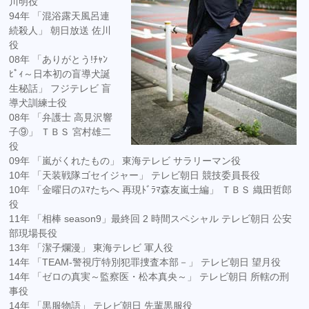
川明役
94年 「混浴露天風呂連
続殺人」 朝日放送 佐川
役
08年 「ありがとう!ﾁｬﾝ
ﾋﾟｨ～日本初の盲導犬誕
生秘話」 フジテレビ 盲
導犬訓練士役
08年 「弁護士 高見沢響
子⑨」 ＴＢＳ 宮村雄二
役
09年 「嵐がくれたもの」 東海テレビ サラリーマン役
10年 「天装戦隊ゴセイジャー」 テレビ朝日 競技委員長役
10年 「金曜日のｽﾏたちへ 再現ﾄﾞﾗﾏ森友嵐士編」 ＴＢＳ 織田哲郎
役
11年 「相棒 season9」最終回 2 時間スペシャル テレビ朝日 公安
部現場長役
13年 「潔子爛漫」 東海テレビ 軍人役
14年 「TEAM-警視庁特別犯罪捜査本部－」 テレビ朝日 望月役
14年 「ゼロの真実～監察医・松本真央～」 テレビ朝日 所轄の刑
事役
14年 「黒服物語」 テレビ朝日 先輩黒服役