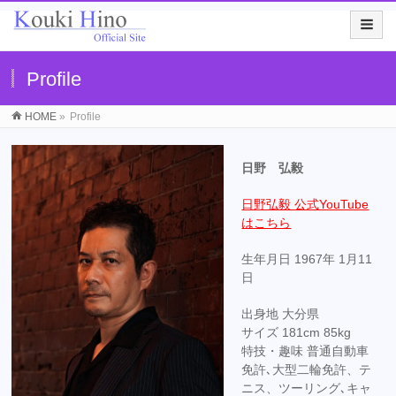
Profile
HOME
»
Profile
日野 弘毅
日野弘毅 公式YouTube
はこちら
生年月日 1967年 1月11
日
出身地 大分県
サイズ 181cm 85kg
特技・趣味 普通自動車
免許､大型二輪免許、テ
ニス、ツーリング､キャ