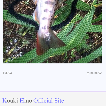
kuju03
yamame02