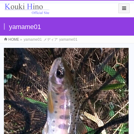
yamame01
HOME
»
yamame01
メディア
yamame01