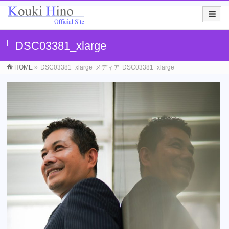
DSC03381_xlarge
HOME
»
DSC03381_xlarge
メディア
DSC03381_xlarge