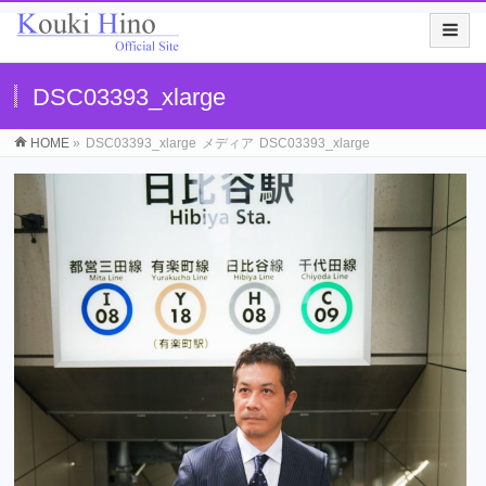
DSC03393_xlarge
HOME
»
DSC03393_xlarge
メディア
DSC03393_xlarge